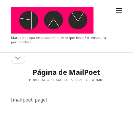
abrir
YAM
el
Design
menú
Marca de ropa inspirada en el Arte que lleva Extremadura
por bandera.
abrir
Barra
la
barra
lateral
Página de MailPoet
lateral
PUBLICADO EL MARZO 7, 2025 POR ADMIN
[mailpoet_page]