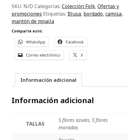
rosas.
SKU:
N/D
Categorías:
Colección Folk
,
Ofertas y
cantidad
promociones
Etiquetas:
Blusa
,
bordado
,
camisa
,
mantón de mnaila
Comparte esto:
WhatsApp
Facebook
Correo electrónico
X
Información adicional
Información adicional
S flores azules, S flores
TALLAS
moradas