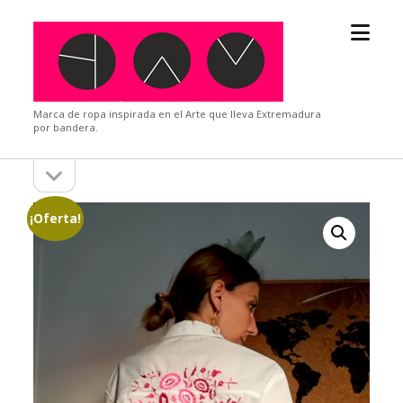
abrir
YAM
el
Design
menú
Marca de ropa inspirada en el Arte que lleva Extremadura
por bandera.
abrir
Barra
la
barra
lateral
lateral
¡Oferta!