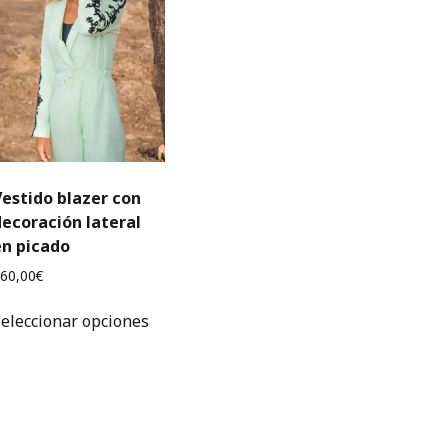
Vestido blazer con
decoración lateral
en picado
60,00
€
Este
eleccionar opciones
producto
tiene
múltiples
variantes.
Las
opciones