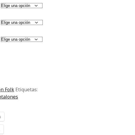
ón Folk
Etiquetas:
ntalones
k
X