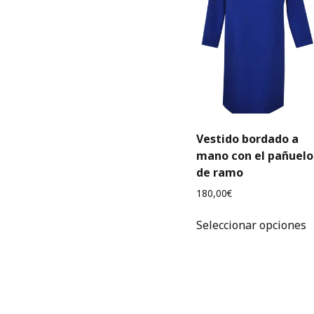
Vestido bordado a
mano con el pañuelo
de ramo
180,00
€
E
Seleccionar opciones
p
t
m
v
L
o