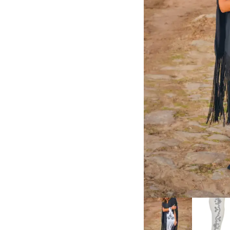
ARCHIVOS
CATEG
abril 2021
Arte y 
marzo 2021
Extrem
febrero 2021
Uncateg
enero 2021
diciembre 2020
noviembre 2020
octubre 2020
septiembre 2020