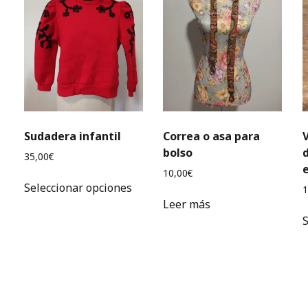
Sudadera infantil
Correa o asa para
bolso
35,00
€
10,00
€
Este
Seleccionar opciones
1
producto
Leer más
ste
tiene
S
roducto
múltiples
iene
variantes.
últiples
Las
ariantes.
opciones
as
se
pciones
pueden