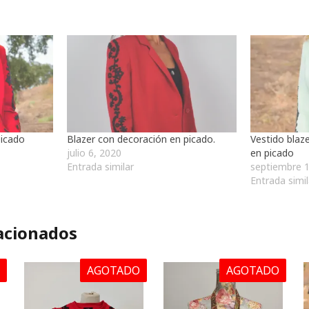
picado
Blazer con decoración en picado.
Vestido blaze
julio 6, 2020
en picado
Entrada similar
septiembre 1
Entrada simil
acionados
AGOTADO
AGOTADO