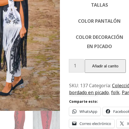
TALLAS
ORÍAS
META
COLOR PANTALÓN
Moda
Acceder
adura
Feed de entradas
orized
Feed de comentarios
COLOR DECORACIÓN
WordPress.org
EN PICADO
Pantalón
Añadir al carrito
con
decoración
en
SKU:
137
Categoría:
Colecci
picado
bordado en picado
,
folk
,
Pa
cantidad
Comparte esto:
WhatsApp
Faceboo
Correo electrónico