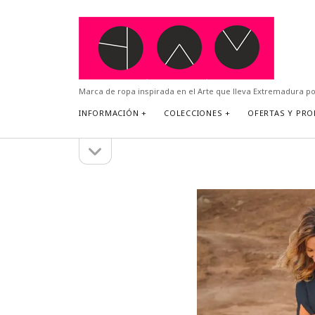
YAM
Design
Marca de ropa inspirada en el Arte que lleva Extremadura p
INFORMACIÓN
COLECCIONES
OFERTAS Y PR
abrir
Barra
la
barra
lateral
lateral
Busca